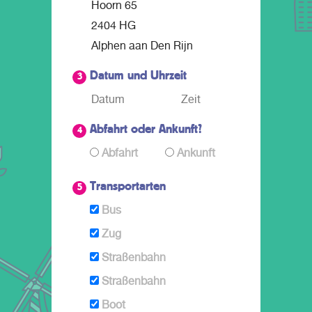
und/oder einen anderen Verkehrsträger in
Südholland.
Datum und Uhrzeit
3
Abfahrt oder Ankunft?
4
Abfahrt
Ankunft
Transportarten
5
Bus
Zug
Straßenbahn
Straßenbahn
Boot