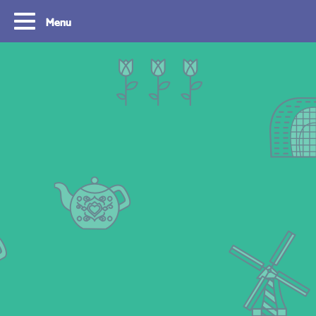
Menu
Tourist Day Ticket
Die Region Südh
entdecken
Mit dem Tourist Day Ticket kann man
gegen einen festen Betrag einen ganzen
Mit dem Tourist Day Tick
Tag lang unbegrenzt mit Bus, Straßenbahn,
Tag lang unbegrenzt mit d
U-Bahn und Wasserbus durch die
Nahverkehr in der Region