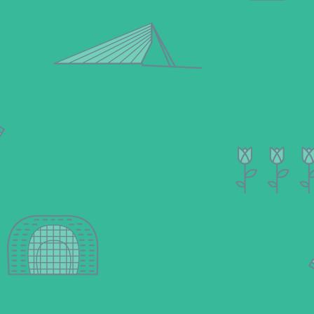
gesamte Provinz Südholland reisen.
reisen.