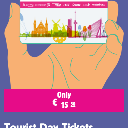
Only
€
15
50
Tourist Day Tickets