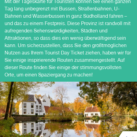
Mit der Tageskarte für Touristen können Sie einen ganzen
Tag lang unbegrenzt mit Bussen, Straßenbahnen, U-
Bahnen und Wasserbussen in ganz Südholland fahren –
und das zu einem Festpreis. Diese Provinz ist randvoll mit
aufregenden Sehenswürdigkeiten, Städten und
Attraktionen, so dass dies ein wenig überwältigend sein
kann. Um sicherzustellen, dass Sie den größtmöglichen
Nutzen aus Ihrem Tourist Day Ticket ziehen, haben wir für
Sie einige inspirierende Routen zusammengestellt. Auf
dieser Route finden Sie einige der stimmungsvollsten
Orte, um einen Spaziergang zu machen!