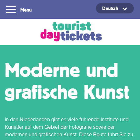
Deutsch
Menu
Copyright ©2021
Moderne und
grafische Kunst
In den Niederlanden gibt es viele führende Institute und
Künstler auf dem Gebiet der Fotografie sowie der
modernen und grafischen Kunst. Diese Route führt Sie zu