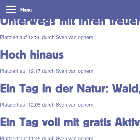
Route type:
Budget
Menu
Unterwegs mit Ihren treue
Platziert auf
12:26
durch Sven van ophem
Hoch hinaus
Platziert auf
12:17
durch Sven van ophem
Ein Tag in der Natur: Wald
Tourist Day Ticket
Die Region Südh
Platziert auf
12:05
durch Sven van ophem
entdecken
Ein Tag voll mit gratis Aktiv
Mit dem Tourist Day Ticket kann man
gegen einen festen Betrag einen ganzen
Mit dem Tourist Day Tick
Tag lang unbegrenzt mit Bus, Straßenbahn,
Tag lang unbegrenzt mit d
U-Bahn und Wasserbus durch die
Nahverkehr in der Region
Platziert auf
11:45
durch Sven van ophem