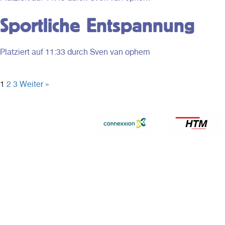
gesamte Provinz Südholland reisen.
reisen.
Sportliche Entspannung
Platziert auf
11:33
durch Sven van ophem
1
2
3
Weiter »