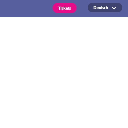
Deutsch
Tickets
Bedingungen
OVpay –
Einfaches Ein-
und
ickets
Auschecken im
öffentlichen
arten gelten für alle für die von
sgewählte Region aufgeführten
Verkehr in
ittel.