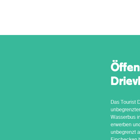
gesamte Provinz Südholland reisen.
reisen.
Öffen
Drievl
Das Tourist 
unbegrenzte
Wasserbus in
erwerben und
unbegrenzt a
Einchecken b