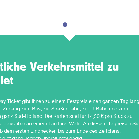
und/oder einen anderen Verkehrsträger in
Südholland.
tliche Verkehrsmittel zu
iet
Day Ticket gibt Ihnen zu einem Festpreis einen ganzen Tag lan
n Zugang zum Bus, zur Straßenbahn, zur U-Bahn und zum
 ganz Süd-Holland. Die Karten sind für 14,50 € pro Stück zu
 brauchbar an einem Tag Ihrer Wahl. An diesem Tag reisen Si
b dem ersten Einchecken bis zum Ende des Zeitplans.
leibt dabei jedoch überall notwendig.