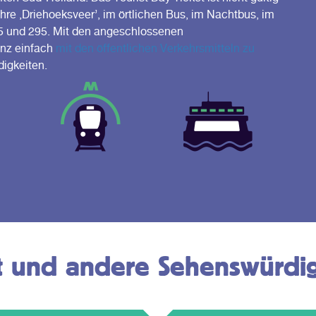
Fähre ‚Driehoeksveer’, im örtlichen Bus, im Nachtbus, im
5 und 295. Mit den angeschlossenen
anz einfach
mit den öffentlichen Verkehrsmitteln zu
igkeiten.
et und andere Sehenswürdig