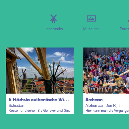
Landmarks
Museums
Parcs
6 Höchste authentische Windmühlen der Welt und Distrikt der Schnapsbrennereien
Archeon
Schiedam
Alphen aan Den Rijn
Kosten und sehen Sie Genever und Gin.
Hier kann man die Vergange
6 Windmühlen und Gebäude erinnern an
erleben
die Blütezeit der Genever-Branche.