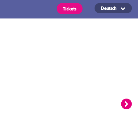
Deutsch
Tickets
Bedingungen
OVpay –
Einfaches Ein-
und
ickets
Auschecken im
öffentlichen
arten gelten für alle für die von
sgewählte Region aufgeführten
Verkehr in
ittel.