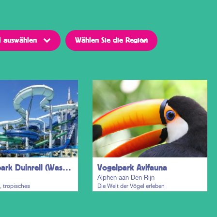
Erlebnispark Duinrell (Wassenaar)
Vogelpark Avifauna
Alphen aan Den Rijn
, tropisches
Die Welt der Vögel erleben
adies und Ferienpark