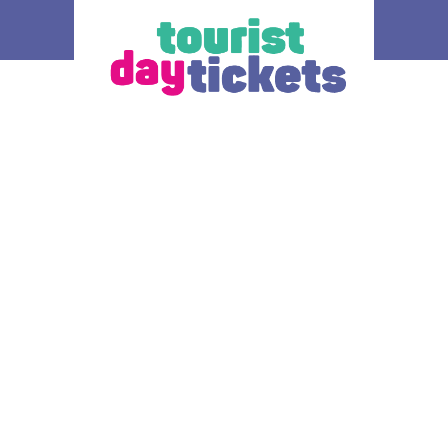
olland
Wie funktioniert es?
Alle t
Wohin soll die Reise gehen? Sie haben die
Die Fahrk
Wahl zwischen verschiedenen OV-
Ihnen au
et kan man einen
Tageskarten für den öffentlichen
Verkehrsm
em öffentlichen
Nahverkehr, jeweils für eine andere Region
 Südholland