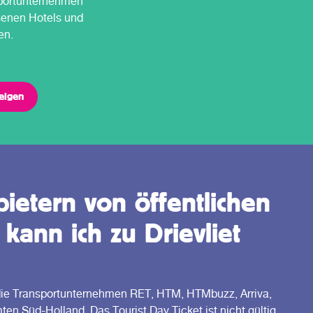
sportunternehmen
senen Hotels und
en.
zeigen
ietern von öffentlichen
 kann ich zu Drievliet
ür die Transportunternehmen RET, HTM, HTMbuzz, Arriva,
 Süd-Holland. Das Tourist Day Ticket ist nicht gültig