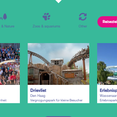
 & Nature
Zoos & aquariums
Other
Drievliet
Den Haag
Wassenaar
nheit
Vergnügungspark für kleine Besucher
Erlebnispark
Schwimmpar