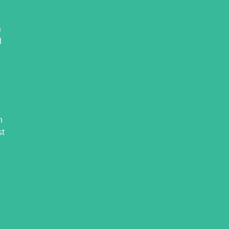
m
l
h
st