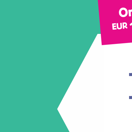
On
EUR